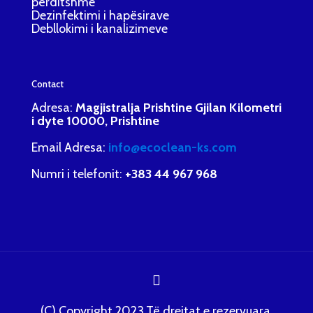
përditshme
Dezinfektimi i hapësirave
Debllokimi i kanalizimeve
Contact
Adresa:
Magjistralja Prishtine Gjilan Kilometri
i dyte 10000, Prishtine
Email Adresa:
info@ecoclean-ks.com
Numri i telefonit:
+383 44 967 968
(C) Copyright 2023.Të drejtat e rezervuara.