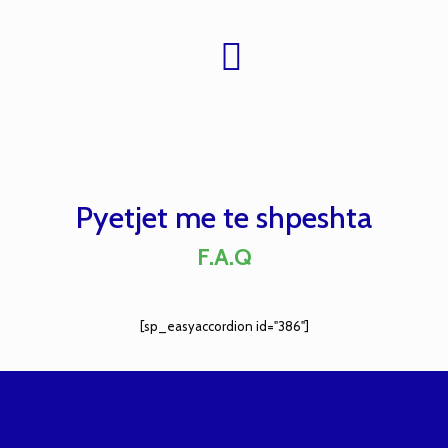
Pyetjet me te shpeshta
F.A.Q
[sp_easyaccordion id="386"]