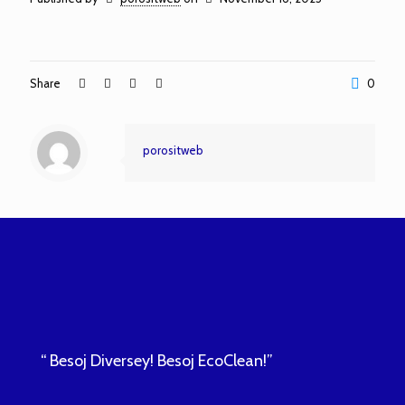
Share
0
porositweb
“ Besoj Diversey! Besoj EcoClean!”