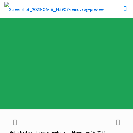
Published by
porositweb
on
November 16, 2023