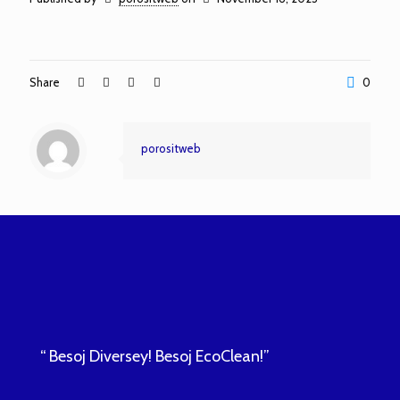
Share
0
porositweb
“ Besoj Diversey! Besoj EcoClean!”