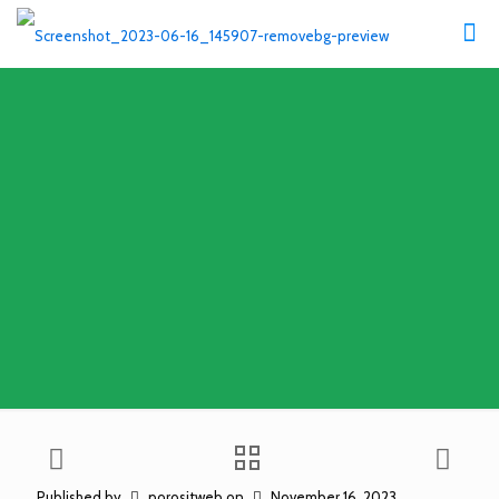
Published by
porositweb
on
November 16, 2023