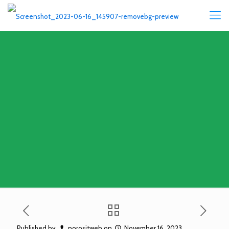
Published by
porositweb
on
November 16, 2023