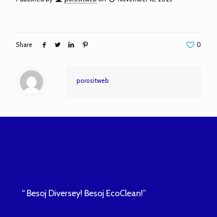
Share
0
porositweb
“ Besoj Diversey! Besoj EcoClean!”